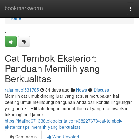
Home
bookmarkworm
Togg
navi
Home
1
Cat Tembok Eksterior:
Panduan Memilih yang
Berkualitas
rajanmuoj531785
84 days ago
News
Discuss
Memilih cat untuk dinding luar yang sesuai merupakan hal
penting untuk melindungi bangunan Anda dari kondisi lingkungan
yang buruk . Pilihlah dengan cermat tipe cat yang menawarkan
teknologi anti jamur ,
https://idaljnd671338.blogolenta.com/38227678/cat-tembok-
eksterior-tips-memilih-yang-berkualitas
Comments
Who Upvoted