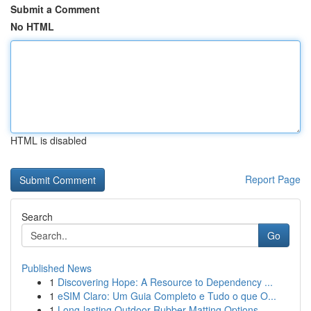
Submit a Comment
No HTML
HTML is disabled
Report Page
Search
Go
Published News
1
Discovering Hope: A Resource to Dependency ...
1
eSIM Claro: Um Guia Completo e Tudo o que O...
1
Long-lasting Outdoor Rubber Matting Options