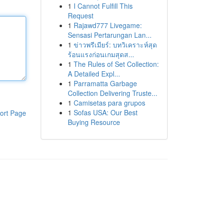
1
I Cannot Fulfill This
Request
1
Rajawd777 Livegame:
Sensasi Pertarungan Lan...
1
ข่าวพรีเมียร์: บทวิเคราะห์สุด
ร้อนแรงก่อนเกมสุดส...
1
The Rules of Set Collection:
A Detailed Expl...
1
Parramatta Garbage
Collection Delivering Truste...
1
Camisetas para grupos
1
Sofas USA: Our Best
ort Page
Buying Resource