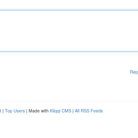
Rep
d
|
Top Users
| Made with
Kliqqi CMS
|
All RSS Feeds