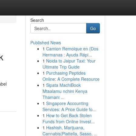
Search
Go
Published News
1
Camion Remolque en {Dos
k
Hermanas : Ayuda Rápi...
1
Noida to Jaipur Taxi: Your
Ultimate Trip Guide
1
Purchasing Peptides
Online: A Complete Resource
abel
1
Sipata MachiBook
Mtaalamu nchini Kenya
Thamani ...
1
Singapore Accounting
Services: A Price Guide fo...
1
How to Get Back Stolen
Funds from Online Invest...
1
Hashish, Marijuana,
Cannabis|Piattella, Sasso, ...