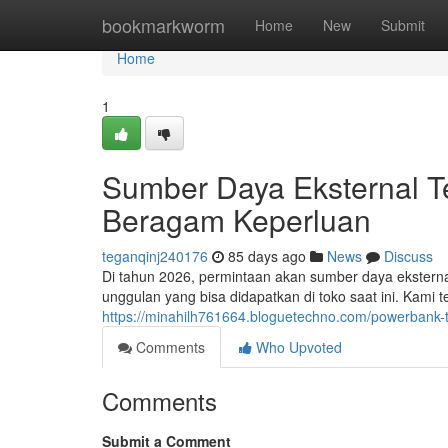
Home
bookmarkworm
Home
New
Submit
Home
1
Sumber Daya Eksternal Te
Beragam Keperluan
teganqinj240176
85 days ago
News
Discuss
Di tahun 2026, permintaan akan sumber daya eksternal 
unggulan yang bisa didapatkan di toko saat ini. Kami 
https://minahilh761664.bloguetechno.com/powerbank-t
Comments
Who Upvoted
Comments
Submit a Comment