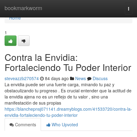
Home
bookmarkworm
Togg
navi
Home
1
Contra la Envidia:
Fortaleciendo Tu Poder Interior
steveazzb270574
84 days ago
News
Discuss
La envidia puede ser una fuerte carga, minando tu paz y
obstaculizando tu progreso . Es crucial entender que la actitud de
la envidia ajena no es un reflejo de tu valor , sino una
manifestación de sus propias
https://blanchepnsj071141.dreamyblogs.com/41533720/contra-la-
envidia-fortaleciendo-tu-poder-interior
Comments
Who Upvoted