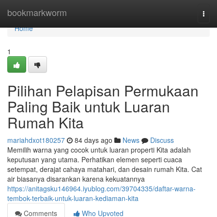
Home
bookmarkworm
Togg
navi
Home
1
Pilihan Pelapisan Permukaan
Paling Baik untuk Luaran
Rumah Kita
mariahdxot180257
84 days ago
News
Discuss
Memilih warna yang cocok untuk luaran properti Kita adalah
keputusan yang utama. Perhatikan elemen seperti cuaca
setempat, derajat cahaya matahari, dan desain rumah Kita. Cat
air biasanya disarankan karena kekuatannya
https://anitagsku146964.iyublog.com/39704335/daftar-warna-
tembok-terbaik-untuk-luaran-kediaman-kita
Comments
Who Upvoted