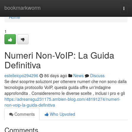
Home
bookmarkworm
Togg
navi
Home
1
Numeri Non-VoIP: La Guida
Definitiva
estelleicpo294296
86 days ago
News
Discuss
Se devi scoprire soluzioni per ottenere numeri che non sono dalla
tecnologia protocollo VoIP, questa guida offre un'indagine
approfondita . Considereremo le diverse scelte , inclusi i pro e gli
https://adreansgu231175.ambien-blog.com/48191274/numeri-
non-voip-la-guida-definitiva
Comments
Who Upvoted
Comments