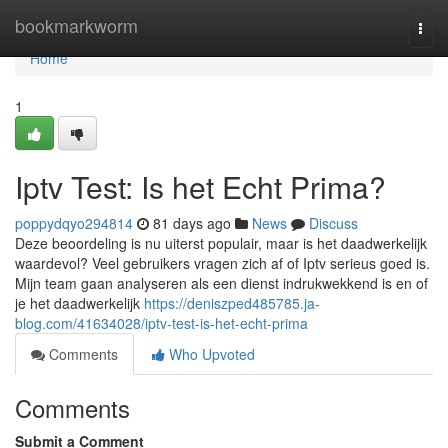
Home
bookmarkworm
Togg
navi
Home
1
Iptv Test: Is het Echt Prima?
poppydqyo294814
81 days ago
News
Discuss
Deze beoordeling is nu uiterst populair, maar is het daadwerkelijk
waardevol? Veel gebruikers vragen zich af of Iptv serieus goed is.
Mijn team gaan analyseren als een dienst indrukwekkend is en of
je het daadwerkelijk
https://deniszped485785.ja-
blog.com/41634028/iptv-test-is-het-echt-prima
Comments
Who Upvoted
Comments
Submit a Comment