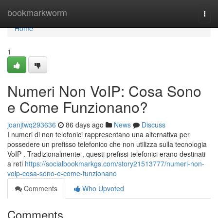
Home
bookmarkworm
Togg
navi
Home
1
Numeri Non VoIP: Cosa Sono
e Come Funzionano?
joanjtwq293636
86 days ago
News
Discuss
I numeri di non telefonici rappresentano una alternativa per
possedere un prefisso telefonico che non utilizza sulla tecnologia
VoIP . Tradizionalmente , questi prefissi telefonici erano destinati
a reti
https://socialbookmarkgs.com/story21513777/numeri-non-
voip-cosa-sono-e-come-funzionano
Comments
Who Upvoted
Comments