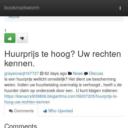
Home
bookmarkworm
Togg
navi
Home
1
Huurprijs te hoog? Uw rechten
kennen.
graysonacjt167727
82 days ago
News
Discuss
Is een huurprijs wellicht onredelijk? Het dient uw bescherming
weten. Indien uw huurbetaling overmatig is verhoogd , heeft u de
huurder claim op onderzoek door een . U kunt klagen indienen
https://kianacryl939806.blogaritma.com/39207205/huurprijs-te-
hoog-uw-rechten-kennen
Comments
Who Upvoted
Comments