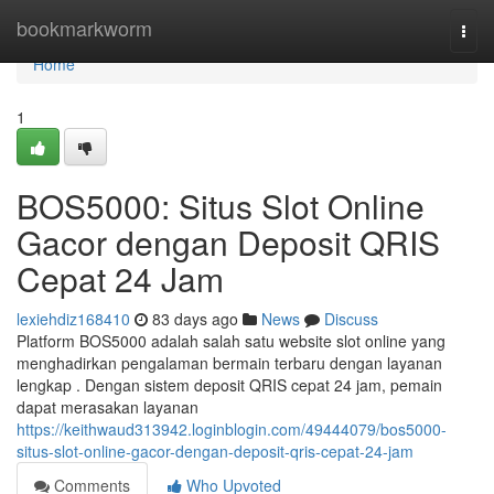
Home
bookmarkworm
Togg
navi
Home
1
BOS5000: Situs Slot Online
Gacor dengan Deposit QRIS
Cepat 24 Jam
lexiehdiz168410
83 days ago
News
Discuss
Platform BOS5000 adalah salah satu website slot online yang
menghadirkan pengalaman bermain terbaru dengan layanan
lengkap . Dengan sistem deposit QRIS cepat 24 jam, pemain
dapat merasakan layanan
https://keithwaud313942.loginblogin.com/49444079/bos5000-
situs-slot-online-gacor-dengan-deposit-qris-cepat-24-jam
Comments
Who Upvoted