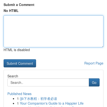
Submit a Comment
No HTML
HTML is disabled
Report Page
Search
Go
Published News
1
{jb下水教程：初学者必读
1
Your Companion's Guide to a Happier Life