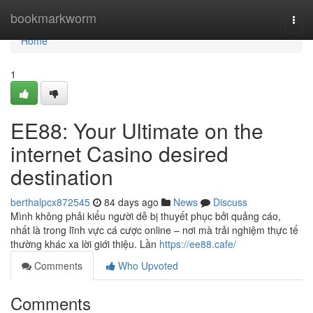
Home
bookmarkworm
Togg
navi
Home
1
EE88: Your Ultimate on the
internet Casino desired
destination
berthalpcx872545
84 days ago
News
Discuss
Mình không phải kiểu người dễ bị thuyết phục bởi quảng cáo,
nhất là trong lĩnh vực cá cược online – nơi mà trải nghiệm thực tế
thường khác xa lời giới thiệu. Lần
https://ee88.cafe/
Comments
Who Upvoted
Comments