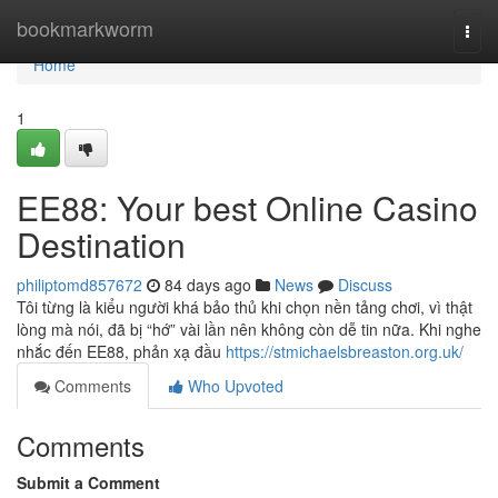
Home
bookmarkworm
Togg
navi
Home
1
EE88: Your best Online Casino
Destination
philiptomd857672
84 days ago
News
Discuss
Tôi từng là kiểu người khá bảo thủ khi chọn nền tảng chơi, vì thật
lòng mà nói, đã bị “hớ” vài lần nên không còn dễ tin nữa. Khi nghe
nhắc đến EE88, phản xạ đầu
https://stmichaelsbreaston.org.uk/
Comments
Who Upvoted
Comments
Submit a Comment