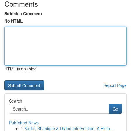
Comments
Submit a Comment
No HTML
HTML is disabled
Report Page
Search
Go
Published News
1
Kartel, Shanique & Divine Intervention: A Histo...