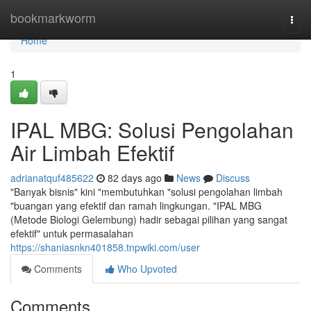
Home
bookmarkworm
Togg
navi
Home
1
IPAL MBG: Solusi Pengolahan
Air Limbah Efektif
adrianatquf485622
82 days ago
News
Discuss
"Banyak bisnis" kini "membutuhkan "solusi pengolahan limbah
"buangan yang efektif dan ramah lingkungan. "IPAL MBG
(Metode Biologi Gelembung) hadir sebagai pilihan yang sangat
efektif" untuk permasalahan
https://shaniasnkn401858.tnpwiki.com/user
Comments
Who Upvoted
Comments