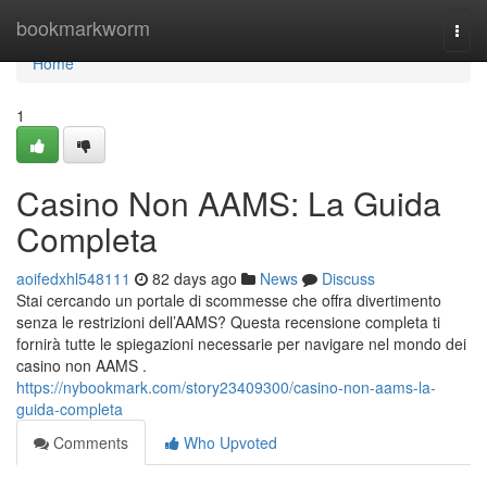
Home
bookmarkworm
Togg
navi
Home
1
Casino Non AAMS: La Guida
Completa
aoifedxhl548111
82 days ago
News
Discuss
Stai cercando un portale di scommesse che offra divertimento
senza le restrizioni dell’AAMS? Questa recensione completa ti
fornirà tutte le spiegazioni necessarie per navigare nel mondo dei
casino non AAMS .
https://nybookmark.com/story23409300/casino-non-aams-la-
guida-completa
Comments
Who Upvoted