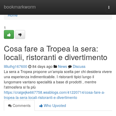
Home
bookmarkworm
Togg
navi
Home
1
Cosa fare a Tropea la sera:
locali, ristoranti e divertimento
lilliuihg167600
84 days ago
News
Discuss
La sera a Tropea propone un'ampia scelta per chi desidera vivere
una esperienza indimenticabile. I ristoranti tipici lungo il
lungomare vantano specialità a base di prodotti , mentre
l'atmosfera si fa più
https://craigejke667758.wssblogs.com/41220714/cosa-fare-a-
tropea-la-sera-locali-ristoranti-e-divertimento
Comments
Who Upvoted