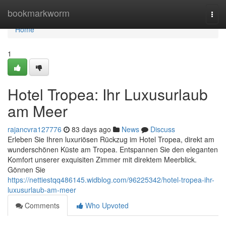
Home
bookmarkworm
Togg
navi
Home
1
Hotel Tropea: Ihr Luxusurlaub
am Meer
rajancvra127776
83 days ago
News
Discuss
Erleben Sie Ihren luxuriösen Rückzug im Hotel Tropea, direkt am
wunderschönen Küste am Tropea. Entspannen Sie den eleganten
Komfort unserer exquisiten Zimmer mit direktem Meerblick.
Gönnen Sie
https://nettiestqq486145.widblog.com/96225342/hotel-tropea-ihr-
luxusurlaub-am-meer
Comments
Who Upvoted