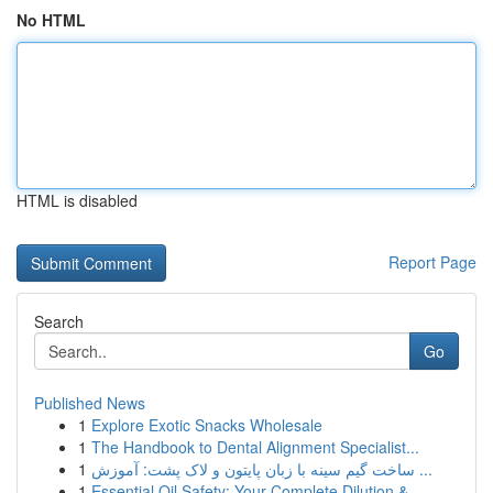
No HTML
HTML is disabled
Report Page
Search
Go
Published News
1
Explore Exotic Snacks Wholesale
1
The Handbook to Dental Alignment Specialist...
1
ساخت گیم سینه با زبان پایتون و لاک پشت: آموزش ...
1
Essential Oil Safety: Your Complete Dilution & ...