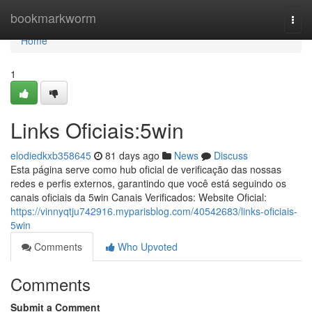
Home
bookmarkworm
Togg
navi
Home
1
Links Oficiais:5win
elodiedkxb358645
81 days ago
News
Discuss
Esta página serve como hub oficial de verificação das nossas
redes e perfis externos, garantindo que você está seguindo os
canais oficiais da 5win Canais Verificados: Website Oficial:
https://vinnyqtju742916.myparisblog.com/40542683/links-oficiais-
5win
Comments
Who Upvoted
Comments
Submit a Comment