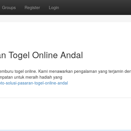
Groups
Register
Login
n Togel Online Andal
a pemburu togel online. Kami menawarkan pengalaman yang terjamin de
mpatan untuk meraih hadiah yang
o-solusi-pasaran-togel-online-andal