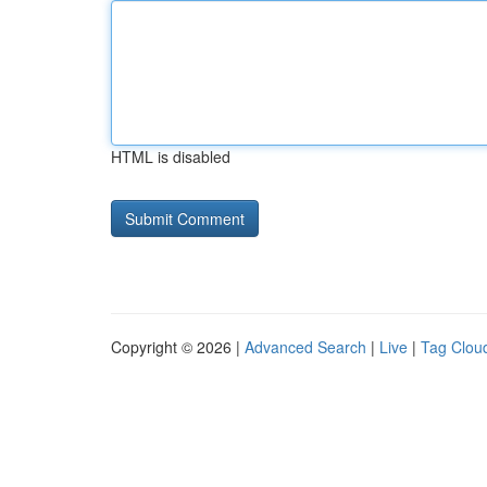
HTML is disabled
Copyright © 2026 |
Advanced Search
|
Live
|
Tag Clou