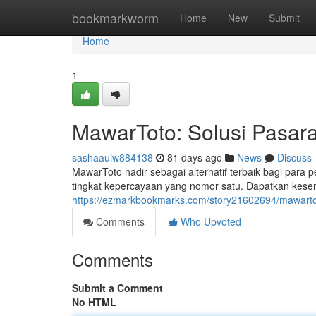
Home
bookmarkworm
Home
New
Submit
Home
1
MawarToto: Solusi Pasara
sashaauiw884138
81 days ago
News
Discuss
MawarToto hadir sebagai alternatif terbaik bagi par
tingkat kepercayaan yang nomor satu. Dapatkan kese
https://ezmarkbookmarks.com/story21602694/mawartot
Comments
Who Upvoted
Comments
Submit a Comment
No HTML