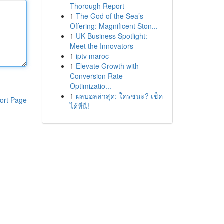
Thorough Report
1
The God of the Sea’s
Offering: Magnificent Ston...
1
UK Business Spotlight:
Meet the Innovators
1
iptv maroc
1
Elevate Growth with
Conversion Rate
Optimizatio...
1
ผลบอลล่าสุด: ใครชนะ? เช็ค
ort Page
ได้ที่นี่!