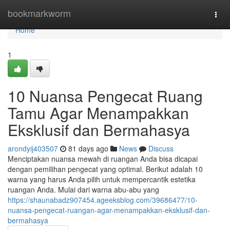
Home
bookmarkworm
Togg
navi
Home
1
10 Nuansa Pengecat Ruang
Tamu Agar Menampakkan
Eksklusif dan Bermahasya
arondyij403507
81 days ago
News
Discuss
Menciptakan nuansa mewah di ruangan Anda bisa dicapai
dengan pemilihan pengecat yang optimal. Berikut adalah 10
warna yang harus Anda pilih untuk mempercantik estetika
ruangan Anda. Mulai dari warna abu-abu yang
https://shaunabadz907454.ageeksblog.com/39686477/10-
nuansa-pengecat-ruangan-agar-menampakkan-eksklusif-dan-
bermahasya