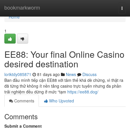
Home
bookmarkworm
Togg
navi
Home
1
EE88: Your final Online Casino
desired destination
loriktdy085871
81 days ago
News
Discuss
Ban đầu mình tiếp cận EE88 với tâm thế khá dè chừng, vì thật ra
đã từng thử không ít nền tảng casino trực tuyến nhưng đa phần
trải nghiệm đều dừng ở mức “tạm
https://ee88.dog/
Comments
Who Upvoted
Comments
Submit a Comment