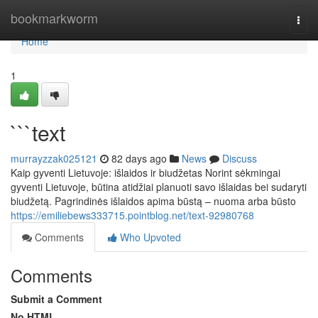
Home
bookmarkworm
Togg
navi
Home
1
```text
murrayzzak025121
82 days ago
News
Discuss
Kaip gyventi Lietuvoje: išlaidos ir biudžetas Norint sėkmingai
gyventi Lietuvoje, būtina atidžiai planuoti savo išlaidas bei sudaryti
biudžetą. Pagrindinės išlaidos apima būstą – nuoma arba būsto
https://emiliebews333715.pointblog.net/text-92980768
Comments
Who Upvoted
Comments
Submit a Comment
No HTML