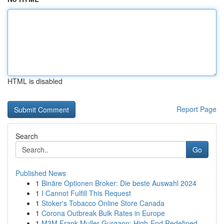
HTML is disabled
Report Page
Search
Go
Published News
1
Binäre Optionen Broker: Die beste Auswahl 2024
1
I Cannot Fulfill This Request
1
Stoker's Tobacco Online Store Canada
1
Corona Outbreak Bulk Rates in Europe
1
M3M Frank Muller Gurgaon: High-End Redefined...