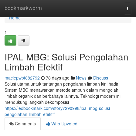
Home
bookmarkworm
Togg
navi
Home
1
IPAL MBG: Solusi Pengolahan
Limbah Efektif
maciepwbt882792
78 days ago
News
Discuss
Solusi utama untuk tantangan pengolahan limbah kini hadir!
Sistem MBG menawarkan metode ampuh dalam mengolah
limbah organik dan berbahaya lainnya. Teknologi modern ini
mendukung langkah dekomposisi
https://ledbookmark.com/story7290998/ipal-mbg-solusi-
pengolahan-limbah-efektif
Comments
Who Upvoted