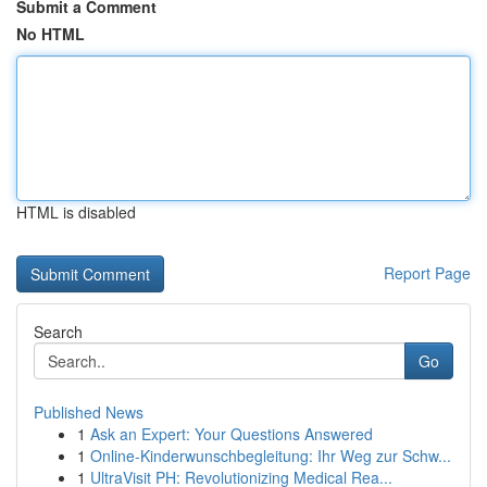
Submit a Comment
No HTML
HTML is disabled
Report Page
Search
Go
Published News
1
Ask an Expert: Your Questions Answered
1
Online-Kinderwunschbegleitung: Ihr Weg zur Schw...
1
UltraVisit PH: Revolutionizing Medical Rea...