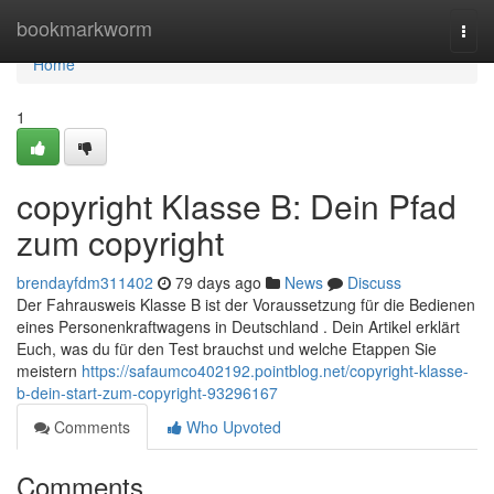
Home
bookmarkworm
Togg
navi
Home
1
copyright Klasse B: Dein Pfad
zum copyright
brendayfdm311402
79 days ago
News
Discuss
Der Fahrausweis Klasse B ist der Voraussetzung für die Bedienen
eines Personenkraftwagens in Deutschland . Dein Artikel erklärt
Euch, was du für den Test brauchst und welche Etappen Sie
meistern
https://safaumco402192.pointblog.net/copyright-klasse-
b-dein-start-zum-copyright-93296167
Comments
Who Upvoted
Comments