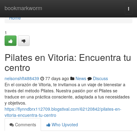
Home
bookmarkworm
Togg
navi
Home
1
Pilates en Vitoria: Encuentra tu
centro
nelsonshft488439
77 days ago
News
Discuss
En el corazón de Vitoria, te invitamos a un viaje de bienestar a
través del método Pilates. Nuestra pasión por el Pilates se
traduce en una práctica consciente, adaptada a tus necesidades
y objetivos.
https://flynndbrx112709.blogstival.com/62120842/pilates-en-
vitoria-encuentra-tu-centro
Comments
Who Upvoted