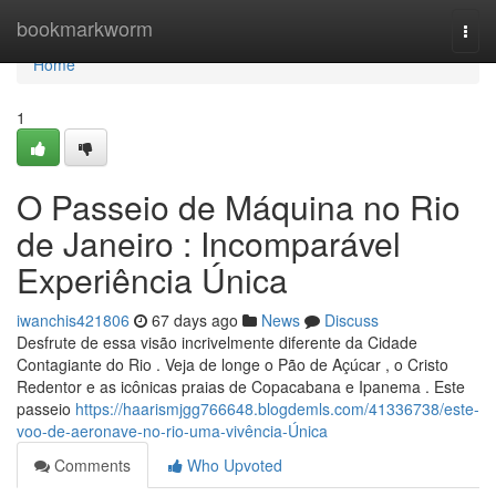
Home
bookmarkworm
Togg
navi
Home
1
O Passeio de Máquina no Rio
de Janeiro : Incomparável
Experiência Única
iwanchis421806
67 days ago
News
Discuss
Desfrute de essa visão incrivelmente diferente da Cidade
Contagiante do Rio . Veja de longe o Pão de Açúcar , o Cristo
Redentor e as icônicas praias de Copacabana e Ipanema . Este
passeio
https://haarismjgg766648.blogdemls.com/41336738/este-
voo-de-aeronave-no-rio-uma-vivência-Única
Comments
Who Upvoted