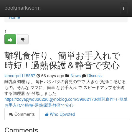
Home
bookmarkworm
Togg
navi
Home
1
離乳食作り、簡単お手入れで
時短！過熱保護＆静音で安心
lancerpcl115557
66 days ago
News
Discuss
離乳食調理 は、 毎日バタバタの育児の中で 大きな 負担に 感じる
もの。そんな ママに、簡単 なお手入れ で スピードアップを実現
する調理器 が 登場しました
https://zoyapjwq320220.gynoblog.com/39962173/離乳食作り-簡単
お手入れで時短-過熱保護-静音で安心
Comments
Who Upvoted
Comments