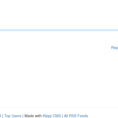
Rep
d
|
Top Users
| Made with
Kliqqi CMS
|
All RSS Feeds