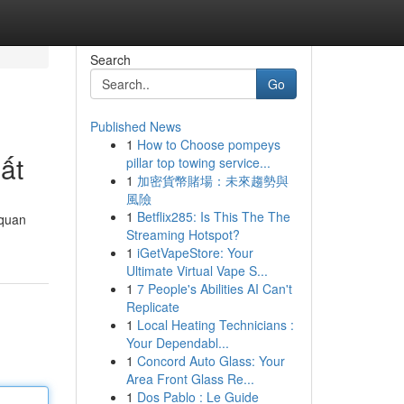
Search
Go
Published News
1
How to Choose pompeys
ất
pillar top towing service...
1
加密貨幣賭場：未來趨勢與
風險
1
Betflix285: Is This The The
 quan
Streaming Hotspot?
1
iGetVapeStore: Your
Ultimate Virtual Vape S...
1
7 People's Abilities AI Can't
Replicate
1
Local Heating Technicians :
Your Dependabl...
1
Concord Auto Glass: Your
Area Front Glass Re...
1
Dos Pablo : Le Guide