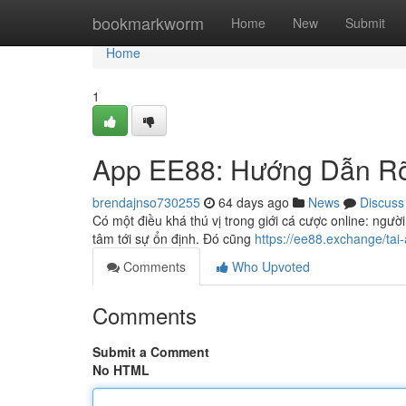
Home
bookmarkworm
Home
New
Submit
Home
1
App EE88: Hướng Dẫn Rõ
brendajnso730255
64 days ago
News
Discuss
Có một điều khá thú vị trong giới cá cược online: người
tâm tới sự ổn định. Đó cũng
https://ee88.exchange/tai
Comments
Who Upvoted
Comments
Submit a Comment
No HTML