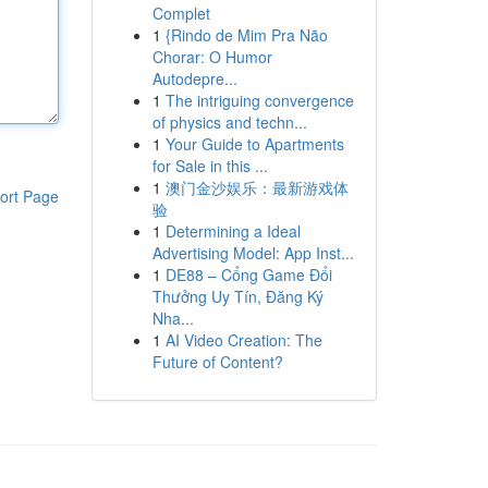
Complet
1
{Rindo de Mim Pra Não
Chorar: O Humor
Autodepre...
1
The intriguing convergence
of physics and techn...
1
Your Guide to Apartments
for Sale in this ...
1
澳门金沙娱乐：最新游戏体
ort Page
验
1
Determining a Ideal
Advertising Model: App Inst...
1
DE88 – Cổng Game Đổi
Thưởng Uy Tín, Đăng Ký
Nha...
1
AI Video Creation: The
Future of Content?