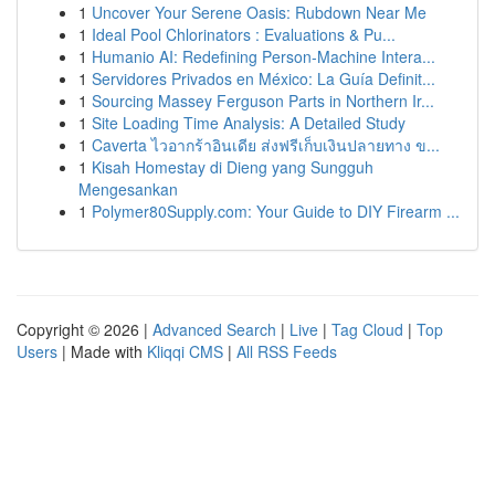
1
Uncover Your Serene Oasis: Rubdown Near Me
1
Ideal Pool Chlorinators : Evaluations & Pu...
1
Humanio AI: Redefining Person-Machine Intera...
1
Servidores Privados en México: La Guía Definit...
1
Sourcing Massey Ferguson Parts in Northern Ir...
1
Site Loading Time Analysis: A Detailed Study
1
Caverta ไวอากร้าอินเดีย ส่งฟรีเก็บเงินปลายทาง ข...
1
Kisah Homestay di Dieng yang Sungguh
Mengesankan
1
Polymer80Supply.com: Your Guide to DIY Firearm ...
Copyright © 2026 |
Advanced Search
|
Live
|
Tag Cloud
|
Top
Users
| Made with
Kliqqi CMS
|
All RSS Feeds