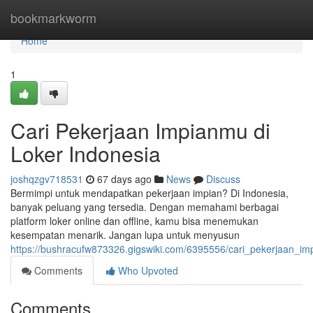
Home
bookmarkworm
Home
1
Cari Pekerjaan Impianmu di
Loker Indonesia
joshqzgv718531
67 days ago
News
Discuss
Bermimpi untuk mendapatkan pekerjaan impian? Di Indonesia,
banyak peluang yang tersedia. Dengan memahami berbagai
platform loker online dan offline, kamu bisa menemukan
kesempatan menarik. Jangan lupa untuk menyusun
https://bushracufw873326.gigswiki.com/6395556/cari_pekerjaan_im
Comments
Who Upvoted
Comments