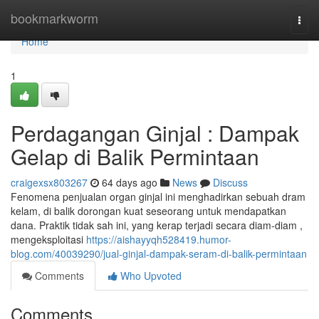
Home
bookmarkworm
Togg
navi
Home
1
Perdagangan Ginjal : Dampak
Gelap di Balik Permintaan
craigexsx803267
64 days ago
News
Discuss
Fenomena penjualan organ ginjal ini menghadirkan sebuah dram
kelam, di balik dorongan kuat seseorang untuk mendapatkan
dana. Praktik tidak sah ini, yang kerap terjadi secara diam-diam ,
mengeksploitasi
https://aishayyqh528419.humor-
blog.com/40039290/jual-ginjal-dampak-seram-di-balik-permintaan
Comments
Who Upvoted
Comments