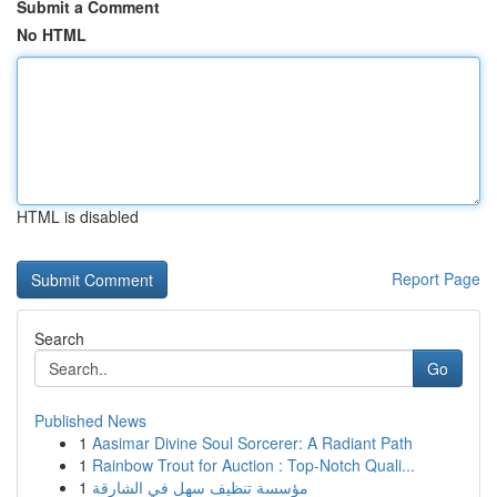
Submit a Comment
No HTML
HTML is disabled
Report Page
Search
Go
Published News
1
Aasimar Divine Soul Sorcerer: A Radiant Path
1
Rainbow Trout for Auction : Top-Notch Quali...
1
مؤسسة تنظيف سهل في الشارقة