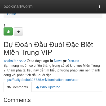
Home
bookmarkworm
Togg
navi
Home
1
Dự Đoán Đầu Đuôi Đặc Biệt
Miền Trung VIP
liviabslf677272
63 days ago
News
Discuss
Bạn mong muốn có chiến thắng trong xổ số khu vực Miền Trung
? Khám phá tài liệu này để tìm hiểu phương pháp làm nên thành
công với phân tích đầu đuôi đặc
https://safiyabcbb303785.wikiitemization.com/user
Comments
Who Upvoted
Comments