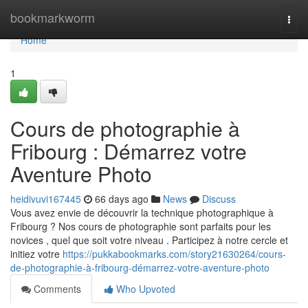
Home
bookmarkworm
Togg
navi
Home
1
Cours de photographie à
Fribourg : Démarrez votre
Aventure Photo
heidivuvi167445
66 days ago
News
Discuss
Vous avez envie de découvrir la technique photographique à
Fribourg ? Nos cours de photographie sont parfaits pour les
novices , quel que soit votre niveau . Participez à notre cercle et
initiez votre
https://pukkabookmarks.com/story21630264/cours-
de-photographie-à-fribourg-démarrez-votre-aventure-photo
Comments
Who Upvoted