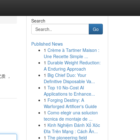
Search
Go
Published News
1
Crème à Tartiner Maison :
Une Recette Simple ...
1
Durable Weight Reduction:
A Enduring Approach
1
Big Chief Duo: Your
优质 ，
Definitive Disposable Va...
1
Top 10 No-Cost AI
Applications to Enhance...
1
Forging Destiny: A
Warforged Artificer's Guide
1
Como elegir una solucion
tecnica de montaje de ...
1
Kinh Nghiệm Đánh Xổ Xóc
Đĩa Trên Mạng : Cách Ăn...
1
The pioneering field