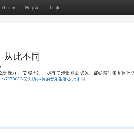
Groups
Register
Login
，从此不同
s
新 活力 。 它 强大的 ， 拥有 了海量 歌曲 资源， 能够 随时随地 聆听 
y.com/story7078636/爱思助手-你的音乐生活-从此不同