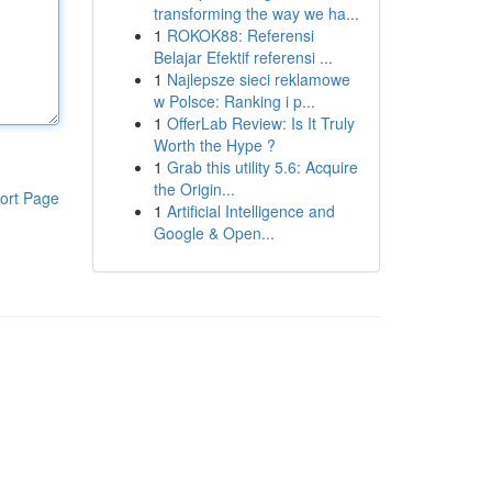
transforming the way we ha...
1
ROKOK88: Referensi
Belajar Efektif referensi ...
1
Najlepsze sieci reklamowe
w Polsce: Ranking i p...
1
OfferLab Review: Is It Truly
Worth the Hype ?
1
Grab this utility 5.6: Acquire
the Origin...
ort Page
1
Artificial Intelligence and
Google & Open...