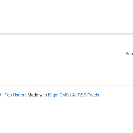
Rep
d
|
Top Users
| Made with
Kliqqi CMS
|
All RSS Feeds