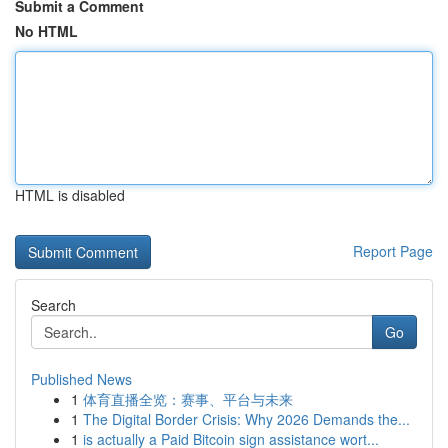
Submit a Comment
No HTML
HTML is disabled
Report Page
Search
Go
Published News
1
体育直播全览：赛事、平台与未来
1
The Digital Border Crisis: Why 2026 Demands the...
1
is actually a Paid Bitcoin sign assistance wort...