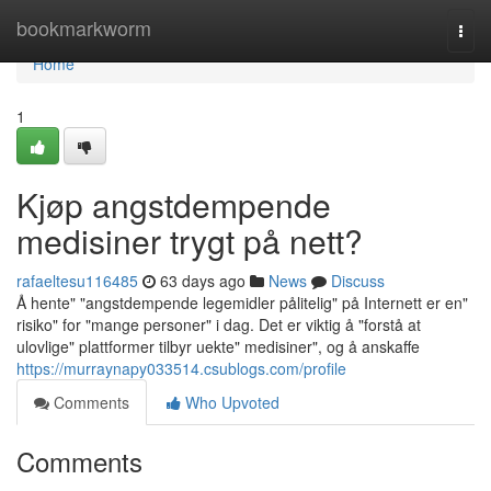
Home
bookmarkworm
Togg
navi
Home
1
Kjøp angstdempende
medisiner trygt på nett?
rafaeltesu116485
63 days ago
News
Discuss
Å hente" "angstdempende legemidler pålitelig" på Internett er en"
risiko" for "mange personer" i dag. Det er viktig å "forstå at
ulovlige" plattformer tilbyr uekte" medisiner", og å anskaffe
https://murraynapy033514.csublogs.com/profile
Comments
Who Upvoted
Comments