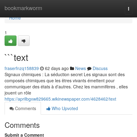
Home
bookmarkworm
Togg
navi
Home
1
```text
fraserfnzq158839
62 days ago
News
Discuss
Signaux chimiques : La séduction secret Les signaux sont des
composés chimiques que les êtres vivants émettent pour
communiquer des états à d'autres. Chez les mammifères , elles
jouent un rôle
https://aprilbgxw829665.wikinewspaper.com/4628462/text
Comments
Who Upvoted
Comments
Submit a Comment