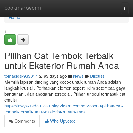
Home
bookmarkworm
Togg
navi
Home
1
Pilihan Cat Tembok Terbaik
untuk Eksterior Rumah Anda
tomasiosk933014
63 days ago
News
Discuss
Memilih lapisan dinding yang cocok untuk rumah Anda adalah
langkah krusial . Perhatikan elemen seperti iklim setempat, gaya
bangunan , dan anggaran tersedia . Pilihan unggul termasuk cat
emulsi
https://lewysxxkd301861.blog2learn.com/89238860/pilihan-cat-
tembok-terbaik-untuk-eksterior-rumah-anda
Comments
Who Upvoted