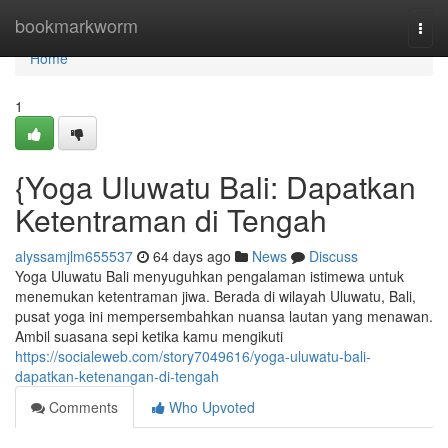
Home
bookmarkworm
Togg
navi
Home
1
{Yoga Uluwatu Bali: Dapatkan
Ketentraman di Tengah
alyssamjlm655537
64 days ago
News
Discuss
Yoga Uluwatu Bali menyuguhkan pengalaman istimewa untuk
menemukan ketentraman jiwa. Berada di wilayah Uluwatu, Bali,
pusat yoga ini mempersembahkan nuansa lautan yang menawan.
Ambil suasana sepi ketika kamu mengikuti
https://socialeweb.com/story7049616/yoga-uluwatu-bali-
dapatkan-ketenangan-di-tengah
Comments
Who Upvoted