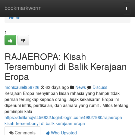
Home
bookmarkworm
Togg
navi
Home
1
RAJAEROPA: Kisah
Tersembunyi di Balik Kerajaan
Eropa
monicauiel956726
62 days ago
News
Discuss
Kerajaan Eropa menyimpan kisah rahasia yang hampir tidak
pernah terungkap kepada orang. Jejak kekaisaran Eropa ini
dipenuhi intrik, pertikaian, dan asmara yang rumit . Mitos tentang
pemimpin kala
https://delilahqjvf456822.loginblogin.com/49827980/rajaeropa-
kisah-tersembunyi-di-balik-kerajaan-eropa
Comments
Who Upvoted