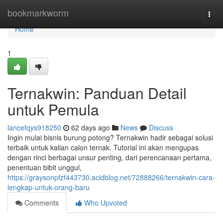
Home
bookmarkworm
Togg
navi
Home
1
Ternakwin: Panduan Detail
untuk Pemula
lancefqys918250
62 days ago
News
Discuss
Ingin mulai bisnis burung potong? Ternakwin hadir sebagai solusi
terbaik untuk kalian calon ternak. Tutorial ini akan mengupas
dengan rinci berbagai unsur penting, dari perencanaan pertama,
penentuan bibit unggul,
https://graysonpfzf443730.acidblog.net/72888266/ternakwin-cara-
lengkap-untuk-orang-baru
Comments
Who Upvoted