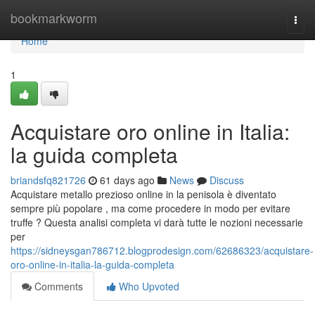
Home
bookmarkworm
Togg
navi
Home
1
Acquistare oro online in Italia:
la guida completa
briandsfq821726
61 days ago
News
Discuss
Acquistare metallo prezioso online in la penisola è diventato
sempre più popolare , ma come procedere in modo per evitare
truffe ? Questa analisi completa vi darà tutte le nozioni necessarie
per
https://sidneysgan786712.blogprodesign.com/62686323/acquistare-
oro-online-in-italia-la-guida-completa
Comments
Who Upvoted