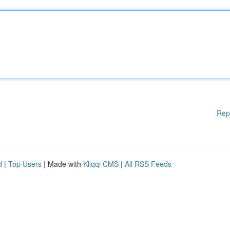
Rep
d
|
Top Users
| Made with
Kliqqi CMS
|
All RSS Feeds