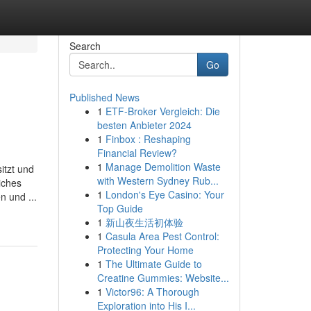
Search
Go
Published News
1
ETF-Broker Vergleich: Die
besten Anbieter 2024
1
Finbox : Reshaping
Financial Review?
1
Manage Demolition Waste
itzt und
with Western Sydney Rub...
iches
1
London's Eye Casino: Your
n und ...
Top Guide
1
新山夜生活初体验
1
Casula Area Pest Control:
Protecting Your Home
1
The Ultimate Guide to
Creatine Gummies: Website...
1
Victor96: A Thorough
Exploration into His I...