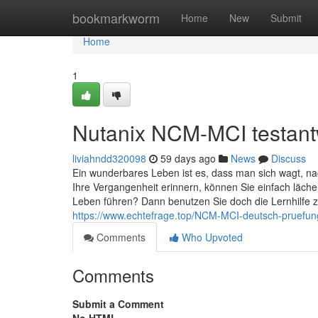
Home
bookmarkworm
Home
New
Submit
Home
1
Nutanix NCM-MCI testant
liviahndd320098
59 days ago
News
Discuss
Ein wunderbares Leben ist es, dass man sich wagt, na
Ihre Vergangenheit erinnern, können Sie einfach lächel
Leben führen? Dann benutzen Sie doch die Lernhilfe z
https://www.echtefrage.top/NCM-MCI-deutsch-pruefun
Comments
Who Upvoted
Comments
Submit a Comment