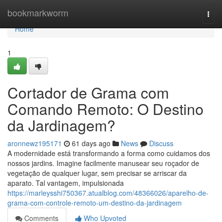
Home
bookmarkworm
Togg
navi
Home
1
Cortador de Grama com
Comando Remoto: O Destino
da Jardinagem?
aronnewz195171
61 days ago
News
Discuss
A modernidade está transformando a forma como cuidamos dos
nossos jardins. Imagine facilmente manusear seu roçador de
vegetação de qualquer lugar, sem precisar se arriscar da
aparato. Tal vantagem, impulsionada
https://marleysshi750367.atualblog.com/48366026/aparelho-de-
grama-com-controle-remoto-um-destino-da-jardinagem
Comments
Who Upvoted