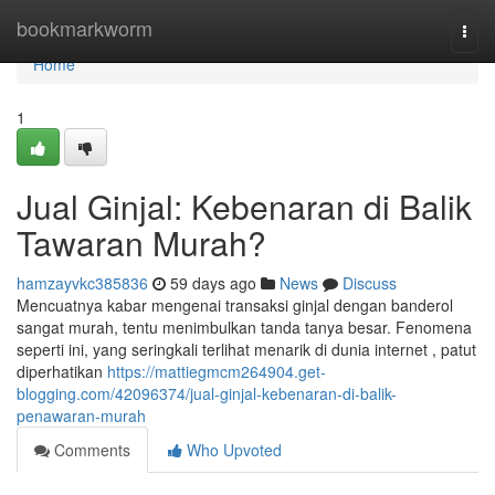
Home
bookmarkworm
Togg
navi
Home
1
Jual Ginjal: Kebenaran di Balik
Tawaran Murah?
hamzayvkc385836
59 days ago
News
Discuss
Mencuatnya kabar mengenai transaksi ginjal dengan banderol
sangat murah, tentu menimbulkan tanda tanya besar. Fenomena
seperti ini, yang seringkali terlihat menarik di dunia internet , patut
diperhatikan
https://mattiegmcm264904.get-
blogging.com/42096374/jual-ginjal-kebenaran-di-balik-
penawaran-murah
Comments
Who Upvoted