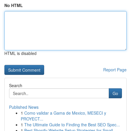
No HTML
HTML is disabled
Report Page
Search
Go
Published News
1
Como validar a Gama de Mexico, MESECI y
PROYECT...
1
The Ultimate Guide to Finding the Best SEO Spec...
1
Best Shopify Website Setup Strategies for Small...