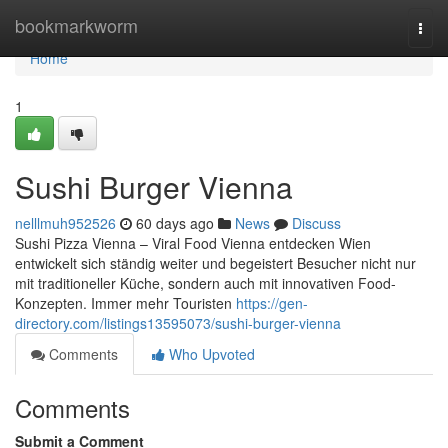
Home
bookmarkworm
Togg
navi
Home
1
Sushi Burger Vienna
nelllmuh952526
60 days ago
News
Discuss
Sushi Pizza Vienna – Viral Food Vienna entdecken Wien
entwickelt sich ständig weiter und begeistert Besucher nicht nur
mit traditioneller Küche, sondern auch mit innovativen Food-
Konzepten. Immer mehr Touristen
https://gen-
directory.com/listings13595073/sushi-burger-vienna
Comments
Who Upvoted
Comments
Submit a Comment