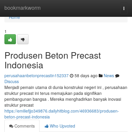
Home
bookmarkworm
Togg
navi
Home
1
Produsen Beton Precast
Indonesia
perusahaanbetonprecastin152337
58 days ago
News
Discuss
Menjadi pemain utama di dunia konstruksi negeri ini , perusahaan
struktur precast ini terus memajukan pada signifikan
pembangunan bangsa . Mereka menghadirkan banyak inovasi
struktur precast
https://emiliefjjo349876.dailyhitblog.com/46936683/produsen-
beton-precast-indonesia
Comments
Who Upvoted