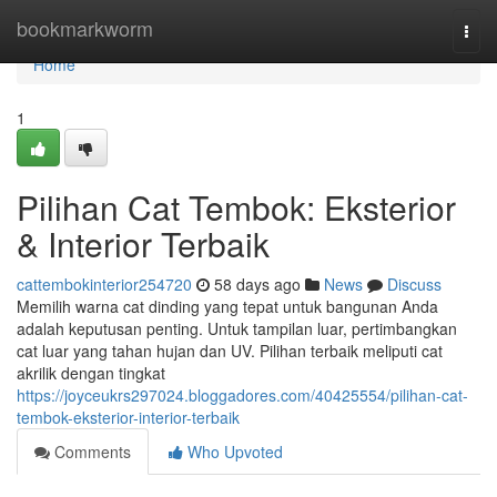
Home
bookmarkworm
Togg
navi
Home
1
Pilihan Cat Tembok: Eksterior
& Interior Terbaik
cattembokinterior254720
58 days ago
News
Discuss
Memilih warna cat dinding yang tepat untuk bangunan Anda
adalah keputusan penting. Untuk tampilan luar, pertimbangkan
cat luar yang tahan hujan dan UV. Pilihan terbaik meliputi cat
akrilik dengan tingkat
https://joyceukrs297024.bloggadores.com/40425554/pilihan-cat-
tembok-eksterior-interior-terbaik
Comments
Who Upvoted