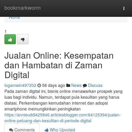
Home
bookmarkworm
Togg
navi
Home
1
Jualan Online: Kesempatan
dan Hambatan di Zaman
Digital
logamwin497202
58 days ago
News
Discuss
Pada zaman digital ini, bisnis online menawarkan prospek yang
luas bagi individu. Namun, terdapat pula kesulitan yang harus
diatasi. Perkembangan kemudahan internet dan adopsi
smartphone memungkinkan peningkatan
https://annieuddl425846.articlesblogger.com/64125394/jualan-
online-peluang-dan-kesulitan-di-periode-digital
Comments
Who Upvoted