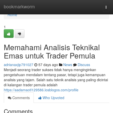
Home
bookmarkworm
Togg
navi
Home
1
Memahami Analisis Teknikal
Emas untuk Trader Pemula
adrianaxjip791027
57 days ago
News
Discuss
Menjadi seorang trader sukses tidak hanya menginginkan
pengetahuan mendalam tentang pasar, tetapi juga kemampuan
analisis yang tajam. Salah satu teknik analisis yang paling dicintai
di kalangan trader pemula adalah
https://aadamaotl129586.losblogos.com/profile
Comments
Who Upvoted
Comments