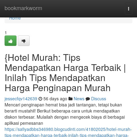
Home
bookmarkworm
Togg
navi
Home
1
{Hotel Murah: Tips
Mendapatkan Harga Terbaik |
Inilah Tips Mendapatkan
Harga Penginapan Murah
jessecfqv142639
56 days ago
News
Discuss
Mencari penginapan hemat bisa jadi tantangan, tetapi bukan
berarti mustahil! Berikut beberapa cara untuk mendapatkan
diskon terbesar. Mulailah dengan mengecek biaya di berbagai
aplikasi pemesanan
https://safiyadbbs346980.blogcudinti.com/41802025/hotel-murah-
tips-mendapatkan-harga-terbaik-inilah-tips-mendapatkan-harga-