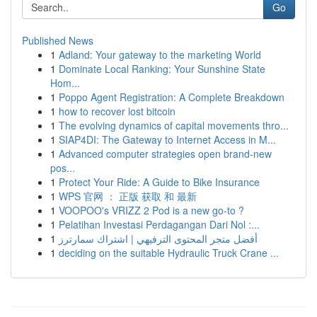
Go
Published News
1
Adland: Your gateway to the marketing World
1
Dominate Local Ranking: Your Sunshine State
Hom...
1
Poppo Agent Registration: A Complete Breakdown
1
how to recover lost bitcoin
1
The evolving dynamics of capital movements thro...
1
SIAP4DI: The Gateway to Internet Access in M...
1
Advanced computer strategies open brand-new
pos...
1
Protect Your Ride: A Guide to Bike Insurance
1
WPS 官网 ： 正版 获取 和 最新
1
VOOPOO's VRIZZ 2 Pod is a new go-to ?
1
Pelatihan Investasi Perdagangan Dari Nol :...
1
أفضل متجر المحتوى الترفيهي | اشتراك سمارترز
1
deciding on the suitable Hydraulic Truck Crane ...